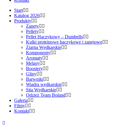
Kontakt
Start
Katalog 2026
Produkty
Zanęty
Pellety
Pellet Haczykowy – Dumbells
Kulki proteinowe haczykowe i zanętowe
Ziarna Wędkarskie
Komponenty
Aromaty
Melasy
Boostery
Gliny
Barwniki
Wiadra wędkarskie
Sita Wędkarskie
Odzież Team Boland
Galeria
Filmy
Kontakt